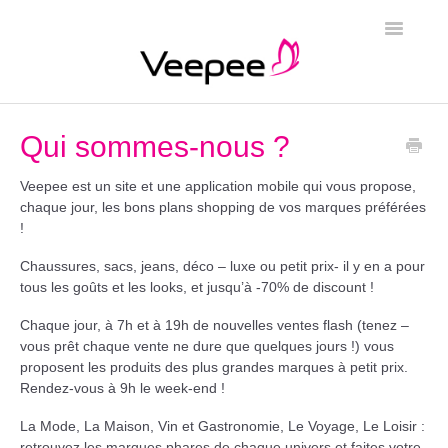
Toggle
Navigatio
Page d'accueil
Qui sommes-nous ?
Veepee est un site et une application mobile qui vous propose,
chaque jour, les bons plans shopping de vos marques préférées
!
Chaussures, sacs, jeans, déco – luxe ou petit prix- il y en a pour
tous les goûts et les looks, et jusqu’à -70% de discount !
Chaque jour, à 7h et à 19h de nouvelles ventes flash (tenez –
vous prêt chaque vente ne dure que quelques jours !) vous
proposent les produits des plus grandes marques à petit prix.
Rendez-vous à 9h le week-end !
La Mode, La Maison, Vin et Gastronomie, Le Voyage, Le Loisir :
retrouvez les marques phares de chaque univers et faites votre